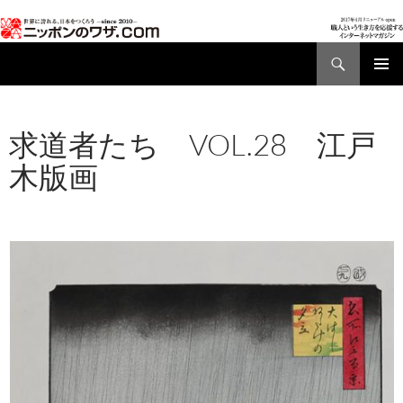
検
索
コ
メインメ
ン
ニュー
テ
求道者たち VOL.28 江戸
ン
ツ
木版画
へ
ス
2017年1月12日
460 × 679
求道者たち VOL.28
キ
江戸木版画_摺師
2015/9/1
ッ
プ