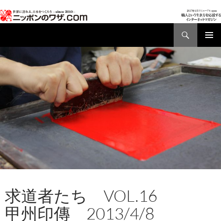
検
索
コ
メインメ
ン
ニュー
テ
ン
ツ
へ
ス
キ
ッ
プ
AD01
,
特集記事
求道者たち VOL.16
甲州印傳
2013/4/8