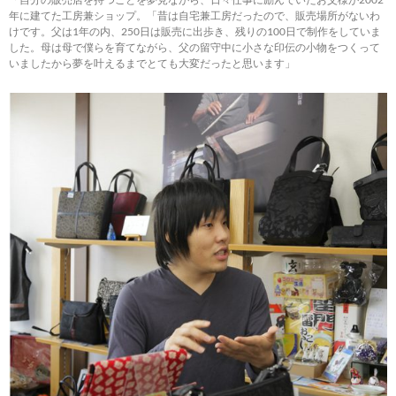
年に建てた工房兼ショップ。「昔は自宅兼工房だったので、販売場所がないわ
けです。父は1年の内、250日は販売に出歩き、残りの100日で制作をしていま
した。母は母で僕らを育てながら、父の留守中に小さな印伝の小物をつくって
いましたから夢を叶えるまでとても大変だったと思います」