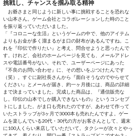
挑戦し、チャンスを掴み取る精神
お爺さまと同じように新しい事に挑戦することを恐れな
い山本さん。ゲーム会社とコラボレーションした時のこと
を振り返っていただいました。
「『コロニーな生活』というゲームの中で、他のアイテム
よりもお金が多く溜まるがま口の財布があるんですね。こ
れを『印伝で作りたい』と考え、問合せようと思ったんで
す。けれど、会社のホームページを見ても、メールアドレ
スや電話番号がない。それで、ユーザーページにあった
『不良のお問い合わせ』に、その想いをぶつけたんです
（笑）。すぐに副社長さんから『面白そうなのでやらせて
ください』とメールが届き、約一ヶ月後には、商品の詳細
まで決まっていました。完成した商品は、『通信販売な
し。印伝の山本でしか購入できないもの』というコンセプ
トにしました。がま口も売れたのですが、あわせて作って
いたストラップが3ヶ月で3000本も売れたんですよ。ゲー
ムを楽しんでいる20代・30代の方がお客さんとして、週末
に100人くらい来店していただいて。タクシーが次々とやっ
てきて、着くなり、開口一番『ストラップどこですか？』