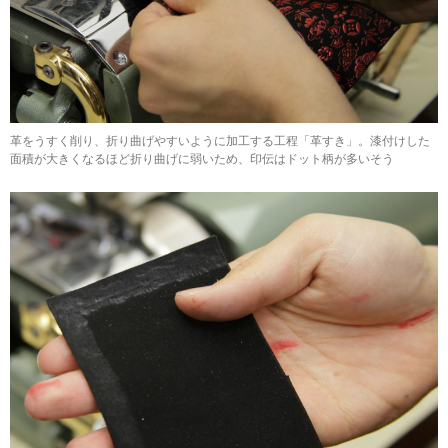
革をうすく削り、折り曲げやすいように加工する工程「革すき」。漆付けした
面積が大きくなるほど折り曲げに弱いため、印伝はドット柄が多いそう