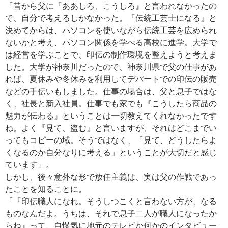
「昔から父に『ああしろ、こうしろ』と言われなかったの
で、自分で考えるしかなかった。『伝統工芸士になる』と
決めてからは、パソコンを使いながら伝統工芸を広められ
ないかと考え、パソコン関係を学べる高校に進学。大学で
は経営を学ぶことで、印伝の制作環境を整えようと考えま
した。大学が神奈川だったので、神奈川県で父の仕事があ
れば、夏休みや冬休みを利用してデパートでの印伝の販売
などの手伝いもしました。仕事の場合は、父と息子ではな
く、社長と新入社員。仕事でも家でも『こうしたら商品の
魅力が伝わる』ということは一切教えてくれなかったです
ね。よく『見て、盗む』と言いますが、それはどこまでい
ってもコピーの域。そうではなく、「見て、どうしたらよ
くなるのか自分なりに考える」ということが大切だと感じ
ています」。
しかし、後々意外な形で放任主義は、実は父の作戦であっ
たことを知ることに。
「『印伝職人になれ。そうしつこくと言わない方が、なる
ものなんだよ。うちは、それで息子二人が職人になったか
らね』って、自慢気に地元のテレビか何かのインタビュー