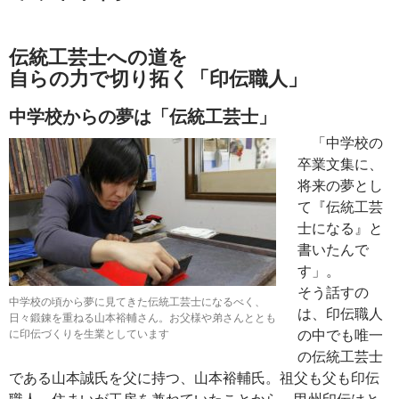
2013年4月8日
伝統工芸士への道を
自らの力で切り拓く「印伝職人」
中学校からの夢は「伝統工芸士」
「中学校の
卒業文集に、
将来の夢とし
て『伝統工芸
士になる』と
書いたんで
す」。
そう話すの
中学校の頃から夢に見てきた伝統工芸士になるべく、
は、印伝職人
日々鍛錬を重ねる山本裕輔さん。お父様や弟さんととも
の中でも唯一
に印伝づくりを生業としています
の伝統工芸士
である山本誠氏を父に持つ、山本裕輔氏。祖父も父も印伝
職人。住まいが工房を兼ねていたことから、甲州印伝はと