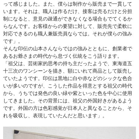
って感じました。また、僕らは制作から販売まで一貫して
います。それは、職人は作るだけ、接客は売るだけと分担
制になると、意見の疎通ができなくなる場合もでてくるか
らなんです。お客様からの要望に対して、販売先で柔軟に
対応できるのも職人兼販売員ならでは。それが僕らの強み
です」。
そんな印伝の山本さんならではの強みとともに、創業者で
あるお爺さまの時代から息づく伝統をこう語ります。
「祖父は、芸術家的思考の持ち主だったようで、東海道五
十三次のワンシーンを描き、額にいれて商品として販売し
ていたようです。印伝は黒地に白や赤などのシックな色合
いが多いのですが、こうした作品を得意とする祖父の時代
から、うちでは発色の良い緑や紫といった色を中心に使用
してきました。その背景には、祖父の外国好きがあるよう
です。外国の方は色彩感覚が日本人と異なることから、そ
れを吸収し、表現していたんだと思います」。