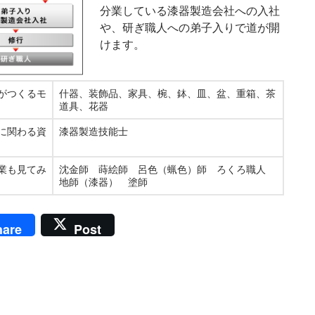
分業している漆器製造会社への入社
や、研ぎ職人への弟子入りで道が開
けます。
がつくるモ
什器、装飾品、家具、椀、鉢、皿、盆、重箱、茶
道具、花器
に関わる資
漆器製造技能士
業も見てみ
沈金師 蒔絵師 呂色（蝋色）師 ろくろ職人
地師（漆器） 塗師
hare
Post