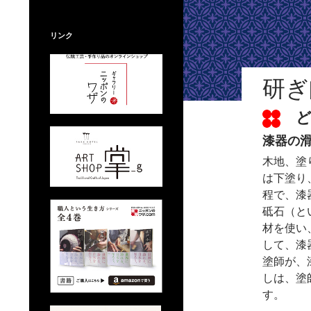
リンク
研ぎ
ど
漆器の
木地、塗
は下塗り
程で、漆
砥石（と
材を使い
して、漆
塗師が、
しは、塗
す。