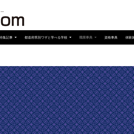
へスキップ
特集記事
都道府県別ワザと学べる学校
職業事典
資格事典
体験