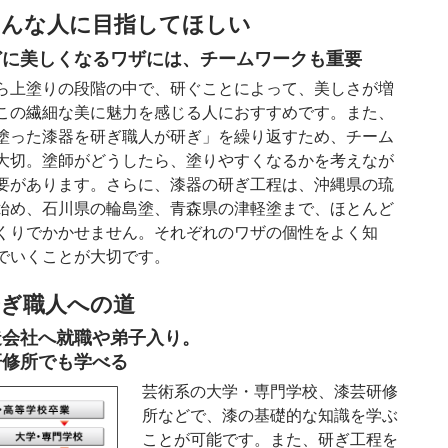
んな人に目指してほしい
どに美しくなるワザには、チームワークも重要
ら上塗りの段階の中で、研ぐことによって、美しさが増
この繊細な美に魅力を感じる人におすすめです。また、
塗った漆器を研ぎ職人が研ぎ」を繰り返すため、チーム
大切。塗師がどうしたら、塗りやすくなるかを考えなが
要があります。さらに、漆器の研ぎ工程は、沖縄県の琉
始め、石川県の輪島塗、青森県の津軽塗まで、ほとんど
くりでかかせません。それぞれのワザの個性をよく知
でいくことが大切です。
ぎ職人への道
造会社へ就職や弟子入り。
研修所でも学べる
芸術系の大学・専門学校、漆芸研修
所などで、漆の基礎的な知識を学ぶ
ことが可能です。また、研ぎ工程を