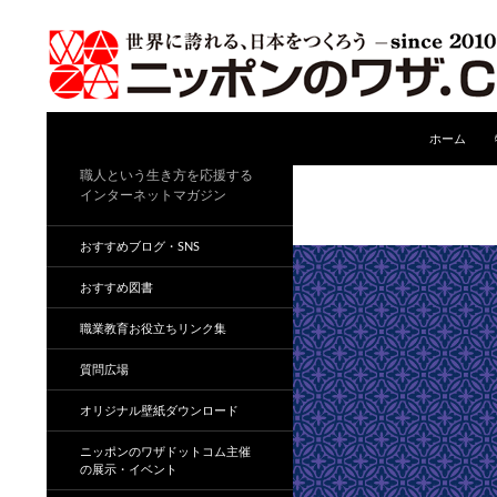
コンテンツ
検
ホーム
索
職人という生き方を応援する
インターネットマガジン
おすすめブログ・SNS
おすすめ図書
職業教育お役立ちリンク集
質問広場
オリジナル壁紙ダウンロード
ニッポンのワザドットコム主催
の展示・イベント