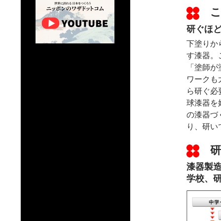
こ
研ぐほ
下塗りか
す漆器。
「塗師が
ワークも
ら研ぐ必
球漆器を
の漆器づ
り、研い
研
漆器製
学校、