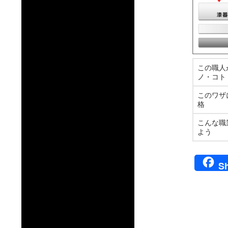
この職人
ノ・コト
このワザ
格
こんな職
よう
S