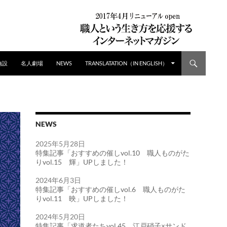
施設
名人劇場
NEWS
TRANSLATATION（IN ENGLISH）
NEWS
2025年5月28日
特集記事「おすすめの催しvol.10 職人ものがた
りvol.15 輝」UPしました！
2024年6月3日
特集記事「おすすめの催しvol.6 職人ものがた
りvol.11 映」UPしました！
2024年5月20日
特集記事「求道者たちvol.45 江戸硝子×サンド