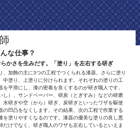
師
んな仕事？
滑らかさを生みだす。「塗り」を左右する研ぎ
り、加飾の主に3つの工程でつくられる漆器。さらに塗り
、中塗り、上塗りに分けられます。それぞれの塗りの工
器を平滑にし、漆の密着を良くするのが研ぎ職人です。
いし）、サンドペーパー、研炭（とぎすみ）などの研磨
、水研ぎや空（から）研ぎ、炭研ぎといったワザを駆使
器の凹凸をなくします。その結果、次の工程で作業する
漆を塗りやすくなるのです。漆器の優美な塗りの良し悪
師だけでなく、研ぎ職人のワザも左右しているといえま