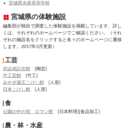
宮城県水産高等学校
宮城県の体験施設
編集部が独自で調査した体験施設を掲載しています。詳し
くは、それぞれのホームページでご確認ください。（それ
ぞれの施設名をクリックすると各々のホームページに遷移
します。2017年3月更新）
工芸
切込焼記念館
[陶芸]
竹工芸館
[竹工]
みやぎ蔵王こけし館
[人形]
日本こけし館
[人形]
食
公園の中の宿 ロマン館
[日本料理][食品加工]
農・林・水産