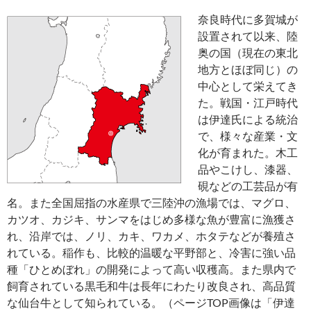
奈良時代に多賀城が
設置されて以来、陸
奥の国（現在の東北
地方とほぼ同じ）の
中心として栄えてき
た。戦国・江戸時代
は伊達氏による統治
で、様々な産業・文
化が育まれた。木工
品やこけし、漆器、
硯などの工芸品が有
名。また全国屈指の水産県で三陸沖の漁場では、マグロ、
カツオ、カジキ、サンマをはじめ多様な魚が豊富に漁獲さ
れ、沿岸では、ノリ、カキ、ワカメ、ホタテなどが養殖さ
れている。稲作も、比較的温暖な平野部と、冷害に強い品
種「ひとめぼれ」の開発によって高い収穫高。また県内で
飼育されている黒毛和牛は長年にわたり改良され、高品質
な仙台牛として知られている。（ページTOP画像は「伊達