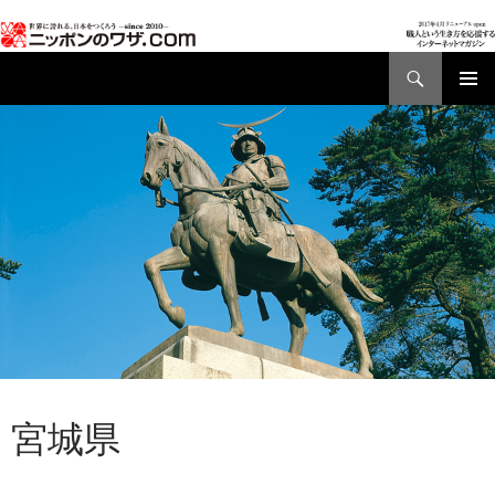
検
索
コ
メインメ
ン
ニュー
テ
ン
ツ
へ
ス
キ
ッ
プ
AD01
,
都道府県別ワザ
宮城県
2017年2月23日