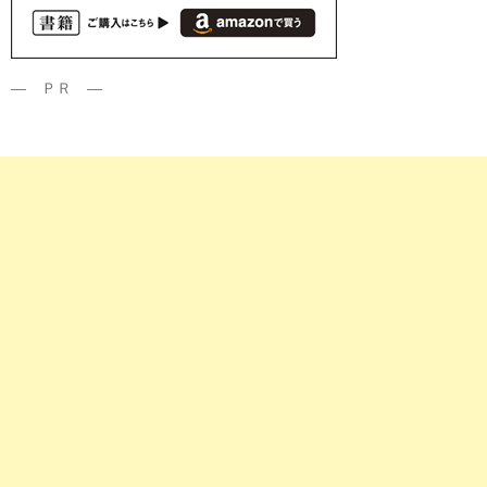
― ＰＲ ―