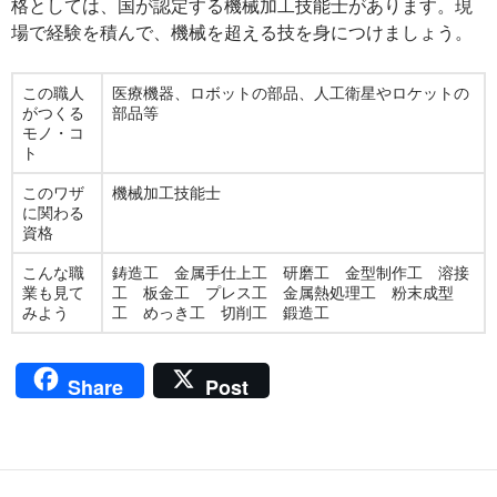
格としては、国が認定する機械加工技能士があります。現
場で経験を積んで、機械を超える技を身につけましょう。
この職人
医療機器、ロボットの部品、人工衛星やロケットの
がつくる
部品等
モノ・コ
ト
このワザ
機械加工技能士
に関わる
資格
こんな職
鋳造工 金属手仕上工 研磨工 金型制作工 溶接
業も見て
工 板金工 プレス工 金属熱処理工 粉末成型
みよう
工 めっき工 切削工 鍛造工
Share
Post