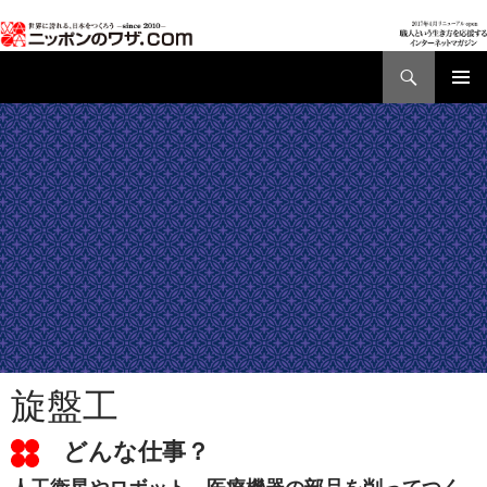
検
索
コ
メインメ
ン
ニュー
テ
ン
ツ
へ
ス
キ
ッ
プ
旋盤工
どんな仕事？