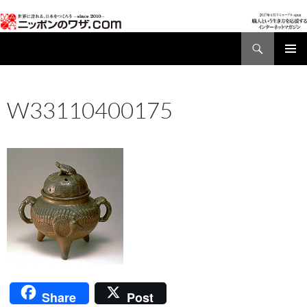
検
索
コ
メインメ
ン
ニュー
テ
W33110400175
ン
ツ
2017年1月16日
170 × 170
W33110400175
へ
ス
キ
ッ
プ
Share
Post