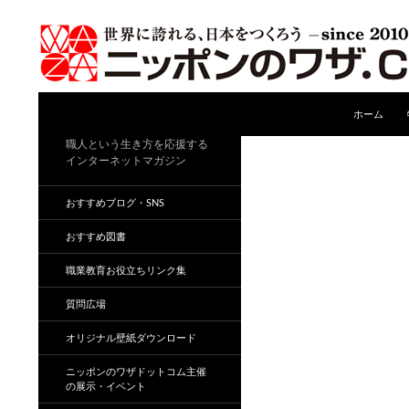
コンテンツ
検
ホーム
索
職人という生き方を応援する
インターネットマガジン
おすすめブログ・SNS
おすすめ図書
職業教育お役立ちリンク集
質問広場
オリジナル壁紙ダウンロード
ニッポンのワザドットコム主催
の展示・イベント