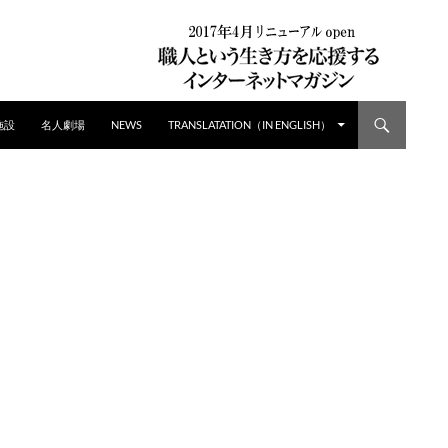
施設
名人劇場
NEWS
TRANSLATATION（IN ENGLISH）