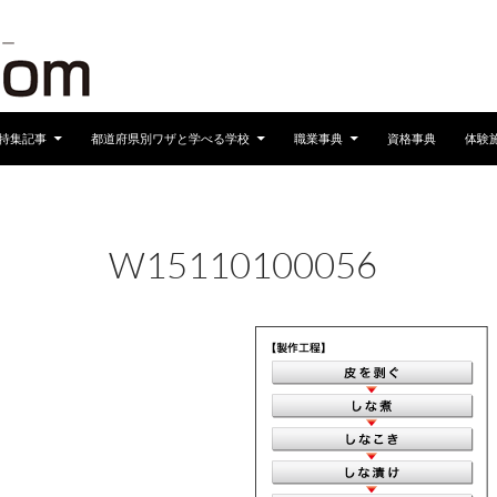
へスキップ
特集記事
都道府県別ワザと学べる学校
職業事典
資格事典
体験
W15110100056
2017年1月16日
210 × 280
W15110100056