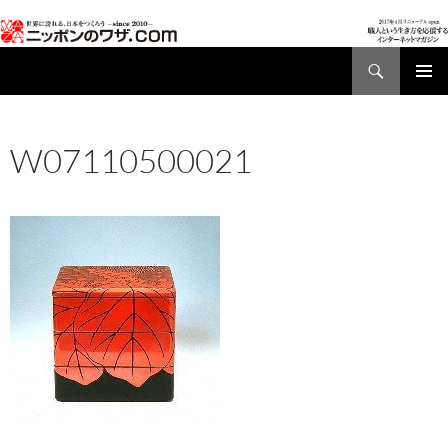
検
索
コ
メインメ
ン
ニュー
テ
W07110500021
ン
ツ
2017年1月16日
210 × 214
W07110500021
へ
ス
キ
ッ
プ