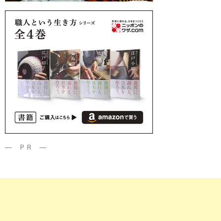
― ＰＲ ―