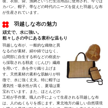
後、衣類、袋、漁網といった生活用品に使用され、今では
カバン、帽子、帯などの時代のニーズを捉えた羽越しな布
が生産されています。
羽越しな布の魅力
頑丈で、水に強い。
粗々しさの中にある素朴な温もり
羽越しな布が、一般的な織物と異
なるのが素材。絹や綿ではなく、
山間部に自生する科などの樹皮か
ら採取される靱皮（じんぴ）繊維
を用いて、糸を作り織り上げま
す。天然素材の素朴な肌触りが特
徴で、水に強く丈夫。特に帽子は
通気性・吸水性が高く、夏場は重
宝れています。また、ほとんどの
工程が手作業。職人の手によって生産される羽越しな布
は、人のぬくもりを感じます。東北地方の厳しい自然環境