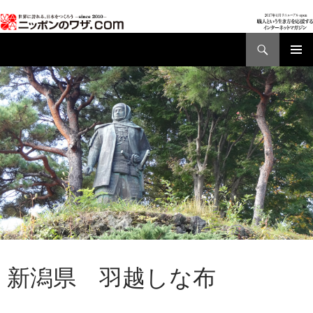
検
索
コ
メインメ
ン
ニュー
テ
ン
ツ
へ
ス
キ
ッ
プ
AD01
,
都道府県別ワザ
新潟県 羽越しな布
2017年4月7日