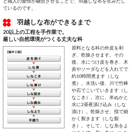
と職人の愛情が融合させることで、羽越しな布を生みだし
ているのです。
羽越しな布ができるまで
20以上の工程を手作業で。
厳しい自然環境がつくる丈夫な科
原料となる科の外皮を剥
ぎ、乾燥させます。その
後、水につけ皮を巻き、木
炭やソーダなどを入れてで
約10時間煮ます（しな
煮）。水洗い後、川で竹棒
や石でこいていきます（し
なこき）。次に、米ぬかと
水に2昼夜漬け込み（しな
漬け）。乾燥させ、指で細
かく裂きます（しな裂
き）。そして、しな糸をよ