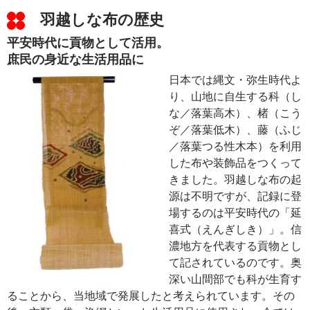
羽越しな布の歴史
平安時代に貢物として活用。
庶民の身近な生活用品に
日本では縄文・弥生時代よ
り、山地に自生する科（し
な／落葉高木）、楮（こう
ぞ／落葉低木）、藤（ふじ
／落葉つる性木本）を利用
した布や装飾品をつくって
きました。羽越しな布の起
源は不明ですが、記録に登
場するのは平安時代の「延
喜式（えんぎしき）」。信
濃地方を代表する貢物とし
て記されているのです。奥
深い山間部でも科が生育す
ることから、当地域で発展したと考えられています。その