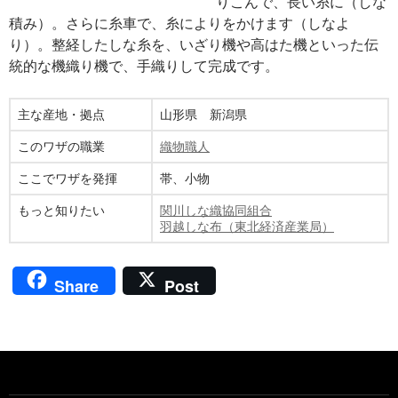
りこんで、長い糸に（しな
積み）。さらに糸車で、糸によりをかけます（しなよ
り）。整経したしな糸を、いざり機や高はた機といった伝
統的な機織り機で、手織りして完成です。
主な産地・拠点
山形県 新潟県
このワザの職業
織物職人
ここでワザを発揮
帯、小物
もっと知りたい
関川しな織協同組合
羽越しな布（東北経済産業局）
Share
Post