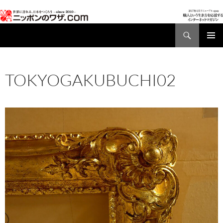
検
索
コ
メインメ
ン
ニュー
テ
TOKYOGAKUBUCHI02
ン
ツ
2023年8月8日
960 × 680
TOKYOGAKUBUCHI02
へ
ス
キ
ッ
プ