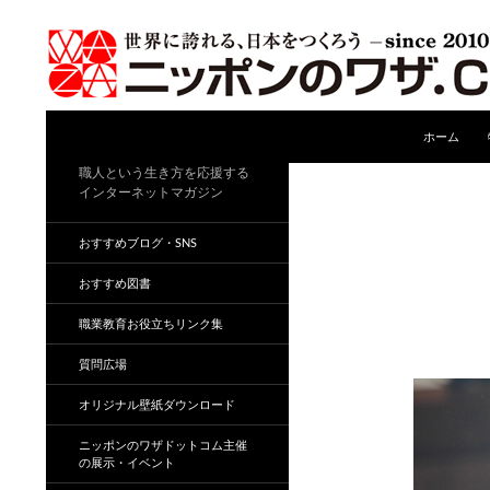
コンテンツ
検
ホーム
索
職人という生き方を応援する
インターネットマガジン
おすすめブログ・SNS
おすすめ図書
職業教育お役立ちリンク集
質問広場
オリジナル壁紙ダウンロード
ニッポンのワザドットコム主催
の展示・イベント