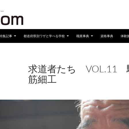
へスキップ
特集記事
都道府県別ワザと学べる学校
職業事典
資格事典
体験
求道者たち VOL.11
筋細工
2017年1月12日
960 × 680
求道者たち VOL.11
駿河竹千筋細工
2011/12/1