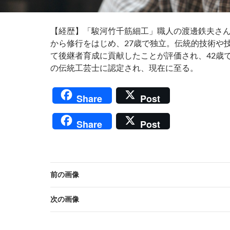
【経歴】「駿河竹千筋細工」職人の渡邊鉄夫さん（
から修行をはじめ、27歳で独立。伝統的技術や
て後継者育成に貢献したことが評価され、42歳
の伝統工芸士に認定され、現在に至る。
Share
Post
Share
Post
前の画像
次の画像