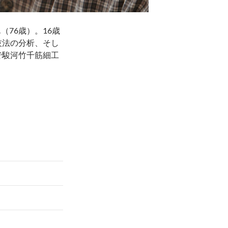
76歳）。16歳
技法の分析、そし
で駿河竹千筋細工