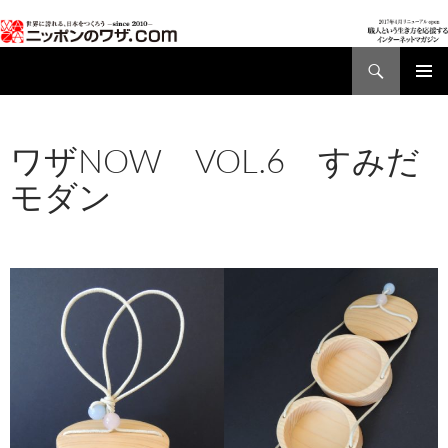
検
索
コ
メインメ
ン
ニュー
テ
ワザNOW VOL.6 すみだ
ン
ツ
モダン
へ
ス
2017年1月12日
960 × 680
ワザNOW VOL.6
キ
すみだモダン
2012/8/31
ッ
プ