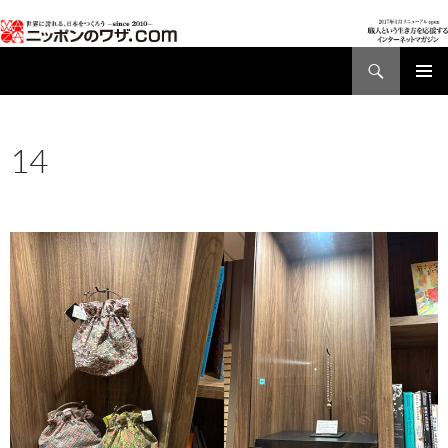
検
索
コ
メインメ
ン
ニュー
テ
14
ン
ツ
2025年9月12日
960 × 640
おすすめの催し VOL.11
へ
2025/09/08
ス
キ
ッ
プ