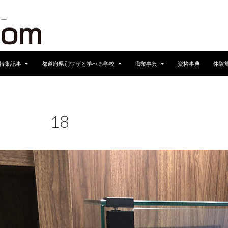
へスキップ
特集記事
都道府県別ワザと学べる学校
職業事典
資格事典
体験
18
2024年6月4日
960 × 680
おすすめの催し VOL.6