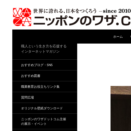
コンテンツ
検
ホーム
索
職人という生き方を応援する
インターネットマガジン
おすすめブログ・SNS
おすすめ図書
職業教育お役立ちリンク集
質問広場
オリジナル壁紙ダウンロード
ニッポンのワザドットコム主催
の展示・イベント