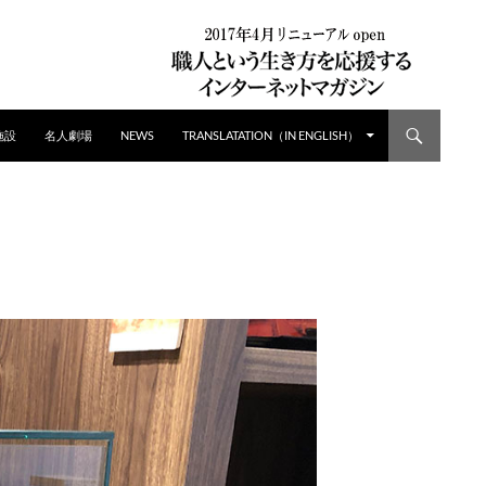
施設
名人劇場
NEWS
TRANSLATATION（IN ENGLISH）
2024/06/03