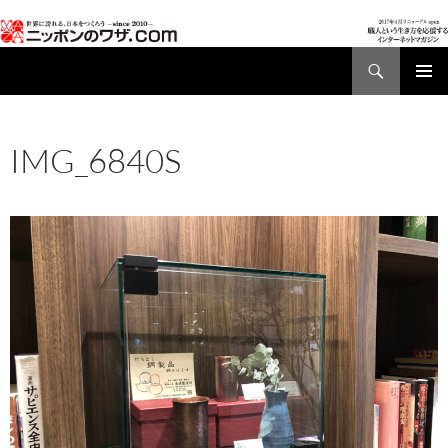
検
索
コ
メインメ
ン
ニュー
テ
IMG_6840S
ン
ツ
2024年3月5日
960 × 720
おすすめの催し VOL.5
2024/03/04
へ
ス
キ
ッ
プ