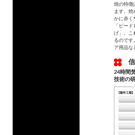
焼の特徴
ます。焼
かに赤く
「ビード
げ」。こ
るのです
ア用品な
信
24時間
技術の