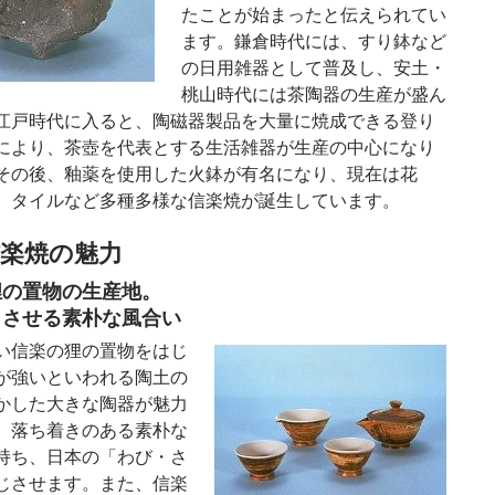
たことが始まったと伝えられてい
ます。鎌倉時代には、すり鉢など
の日用雑器として普及し、安土・
桃山時代には茶陶器の生産が盛ん
江戸時代に入ると、陶磁器製品を大量に焼成できる登り
により、茶壺を代表とする生活雑器が生産の中心になり
その後、釉薬を使用した火鉢が有名になり、現在は花
、タイルなど多種多様な信楽焼が誕生しています。
楽焼の魅力
狸の置物の生産地。
じさせる素朴な風合い
い信楽の狸の置物をはじ
が強いといわれる陶土の
かした大きな陶器が魅力
。落ち着きのある素朴な
持ち、日本の「わび・さ
じさせます。また、信楽