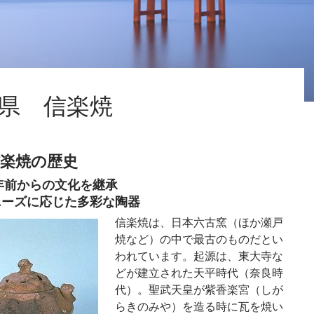
府県別ワザ
県 信楽焼
月27日
楽焼の歴史
0年前からの文化を継承
ニーズに応じた多彩な陶器
信楽焼は、日本六古窯（ほか瀬戸
焼など）の中で最古のものだとい
われています。起源は、東大寺な
どが建立された天平時代（奈良時
代）。聖武天皇が紫香楽宮（しが
らきのみや）を造る時に瓦を焼い