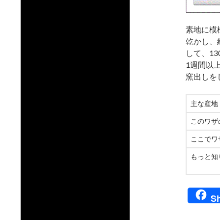
素地に模
乾かし、
して、1
1週間以
窯出しを
主な産地
このワザ
ここでワ
もっと知
S