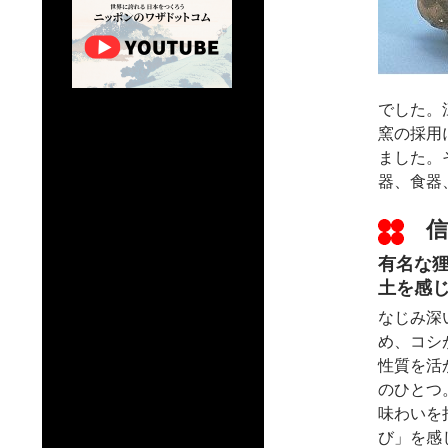
でした。
窯の採用
ました。
器、食器
信
有名な
土を感
なじみ深
め、コシ
性質を活
のひとつ
味わいを
び」を感