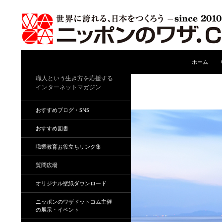
コンテンツ
検
ホーム
索
職人という生き方を応援する
インターネットマガジン
おすすめブログ・SNS
おすすめ図書
職業教育お役立ちリンク集
質問広場
オリジナル壁紙ダウンロード
ニッポンのワザドットコム主催
の展示・イベント