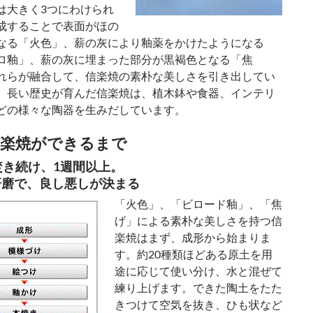
は大きく3つにわけられ
成することで表面がほの
なる「火色」、薪の灰により釉薬をかけたようになる
ロ釉」、薪の灰に埋まった部分が黒褐色となる「焦
れらが融合して、信楽焼の素朴な美しさを引き出してい
。長い歴史が育んだ信楽焼は、植木鉢や食器、インテリ
どの様々な陶器を生みだしています。
楽焼ができるまで
焚き続け、1週間以上。
研磨で、良し悪しが決まる
「火色」、「ビロード釉」、「焦
げ」による素朴な美しさを持つ信
楽焼はまず、成形から始まりま
す。約20種類ほどある原土を用
途に応じて使い分け、水と混ぜて
練り上げます。できた陶土をたた
きつけて空気を抜き、ひも状など