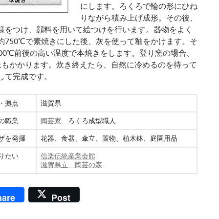
にします。ろくろで輪の形にひね
りながら積み上げ成形。その後、
様をつけ、顔料を用いて絵つけを行います。器物をよく
約750℃で素焼きにした後、灰を使って釉をかけます。そ
300℃前後の高い温度で本焼きをします。登り窯の場合、
上もかかります。炊き終えたら、自然に冷めるのを待って
して完成です。
・拠点
滋賀県
の職業
陶芸家
ろくろ成型職人
ザを発揮
花器、食器、傘立、置物、植木鉢、庭園用品
りたい
信楽伝統産業会館
滋賀県立 陶芸の森
hare
Post