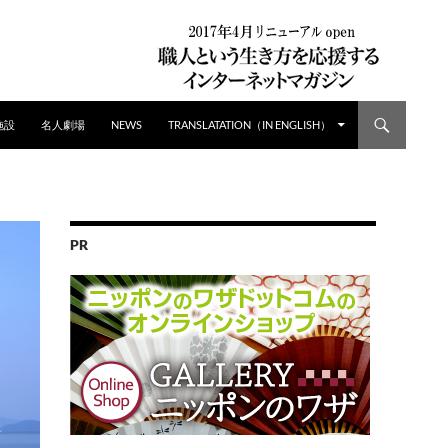
施設
名人劇場
NEWS
TRANSLATATION（IN ENGLISH）
PR