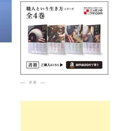
― ＰＲ ―