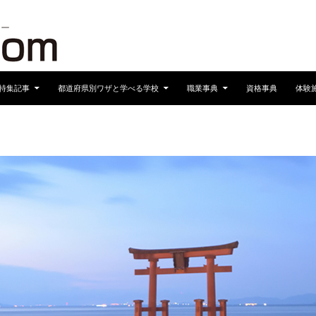
へスキップ
特集記事
都道府県別ワザと学べる学校
職業事典
資格事典
体験