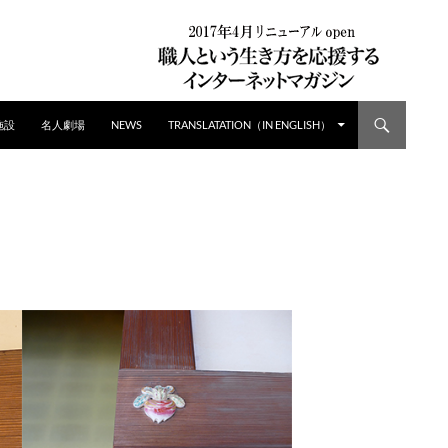
施設
名人劇場
NEWS
TRANSLATATION（IN ENGLISH）