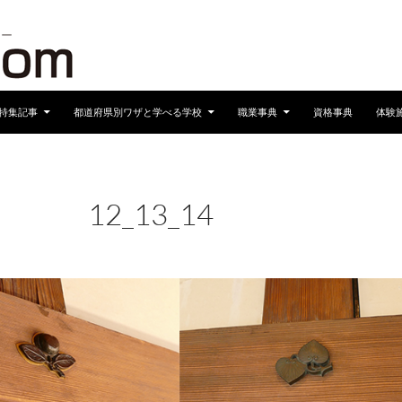
へスキップ
特集記事
都道府県別ワザと学べる学校
職業事典
資格事典
体験
12_13_14
2024年11月8日
960 × 227
おすすめの施設 VOL.3
仙巌園
2024/11/15