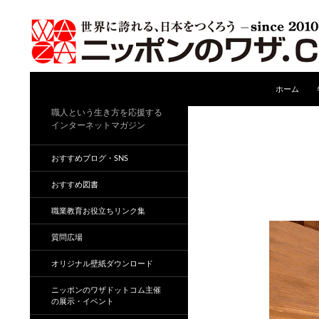
コンテンツ
検
ホーム
索
職人という生き方を応援する
インターネットマガジン
おすすめブログ・SNS
おすすめ図書
職業教育お役立ちリンク集
質問広場
オリジナル壁紙ダウンロード
ニッポンのワザドットコム主催
の展示・イベント