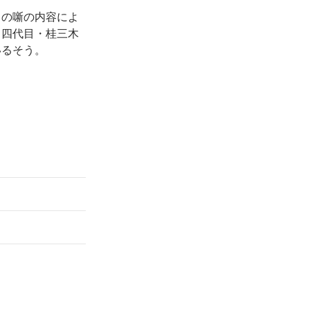
日の噺の内容によ
、四代目・桂三木
いるそう。