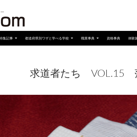
へスキップ
特集記事
都道府県別ワザと学べる学校
職業事典
資格事典
体験
求道者たち VOL.15
2017年1月12日
960 × 680
求道者たち VOL.15
落語家
2012/4/16