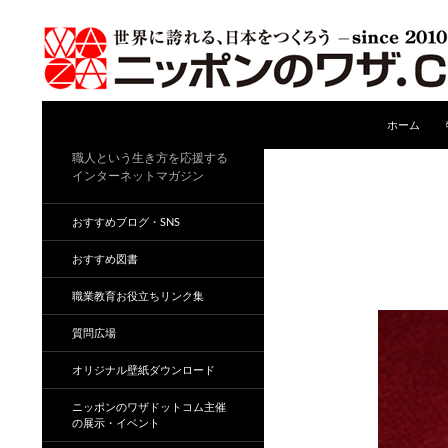
コンテンツ
検
ホーム
索
職人という生き方を応援する
インターネットマガジン
おすすめブログ・SNS
おすすめ図書
職業教育お役立ちリンク集
質問広場
オリジナル壁紙ダウンロード
ニッポンのワザドットコム主催
の展示・イベント