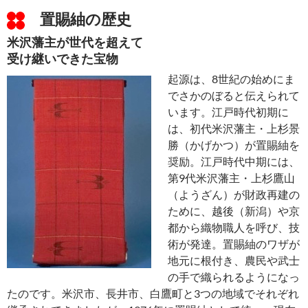
置賜紬の歴史
米沢藩主が世代を超えて
受け継いできた宝物
起源は、8世紀の始めにま
でさかのぼると伝えられて
います。江戸時代初期に
は、初代米沢藩主・上杉景
勝（かげかつ）が置賜紬を
奨励。江戸時代中期には、
第9代米沢藩主・上杉鷹山
（ようざん）が財政再建の
ために、越後（新潟）や京
都から織物職人を呼び、技
術が発達。置賜紬のワザが
地元に根付き、農民や武士
の手で織られるようになっ
たのです。米沢市、長井市、白鷹町と3つの地域でそれぞれ