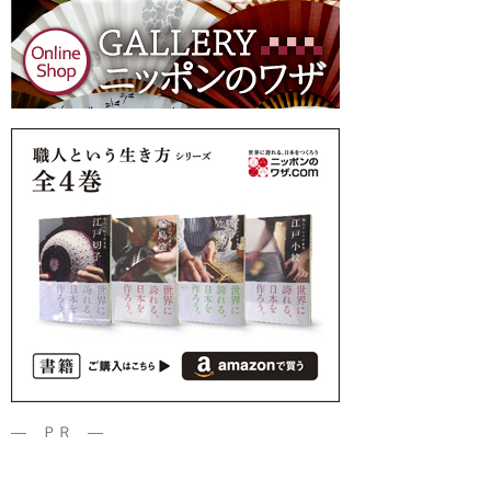
― ＰＲ ―