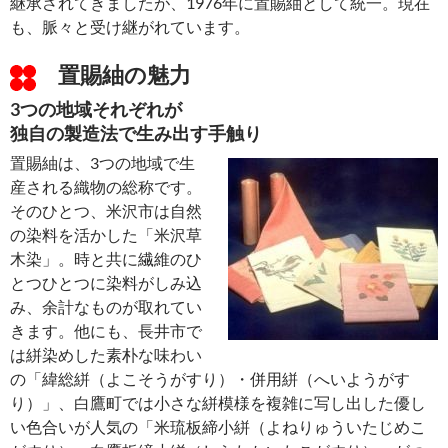
継承されてきましたが、1976年に置賜紬として統一。現在
も、脈々と受け継がれています。
置賜紬の魅力
3つの地域それぞれが
独自の製造法で生み出す手触り
置賜紬は、3つの地域で生
産される織物の総称です。
そのひとつ、米沢市は自然
の染料を活かした「米沢草
木染」。時と共に繊維のひ
とつひとつに染料がしみ込
み、余計なものが取れてい
きます。他にも、長井市で
は絣染めした素朴な味わい
の「緯総絣（よこそうがすり）・併用絣（へいようがす
り）」、白鷹町では小さな絣模様を複雑に写し出した優し
い色合いが人気の「米琉板締小絣（よねりゅういたじめこ