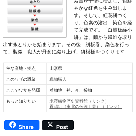
素量が十倍に増加し、色鮮
やかな紅色を生み出しま
す。そして、紅花餅づく
り、色素の溶出、染色を経
て完成です。「白鷹板締小
絣」は、繭から繊維を取り
出す糸とりから始まります。その後、絣板巻、染色を行っ
て、製織。職人が丹念に織り上げ、絣模様をつくります。
主な産地・拠点
山形県
このワザの職業
織物職人
ここでワザを発揮
着物地、袴、帯、袋物
もっと知りたい
米澤織物歴史資料館（リンク）
置賜紬（東北の伝統工芸）（リンク）
Share
Post