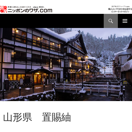
検
索
コ
メインメ
ン
ニュー
テ
ン
ツ
へ
ス
キ
ッ
プ
AD01
,
都道府県別ワザ
山形県 置賜紬
2017年3月24日