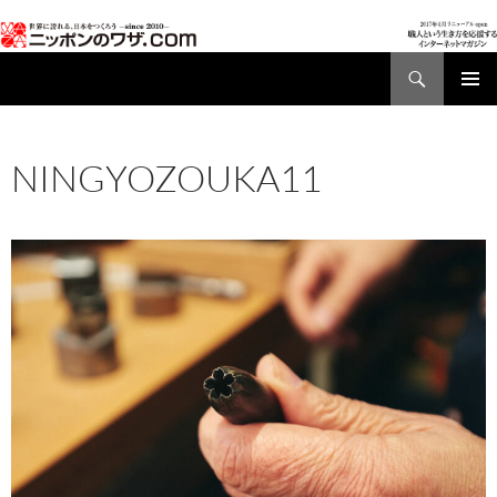
検
索
コ
メインメ
ン
ニュー
テ
NINGYOZOUKA11
ン
ツ
2022年3月5日
960 × 680
NINGYOZOUKA11
へ
ス
キ
ッ
プ