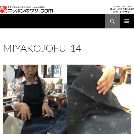
検
索
コ
メインメ
ン
ニュー
テ
MIYAKOJOFU_14
ン
ツ
2018年8月9日
960 × 680
MIYAKOJOFU_14
へ
ス
キ
ッ
プ