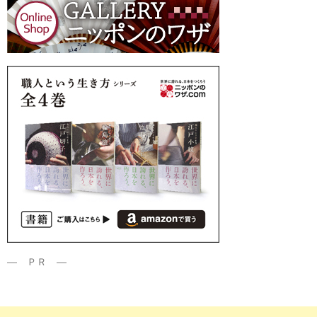
― ＰＲ ―