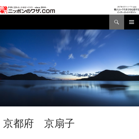
検
索
コ
メインメ
ン
ニュー
テ
ン
ツ
へ
ス
キ
ッ
プ
AD01
,
都道府県別ワザ
京都府 京扇子
2017年3月31日