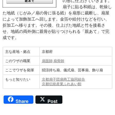
の形に仕上げていきます。
扇子に貼る和紙は、乾燥し
た地紙（じがみ／扇の骨に張る紙）を扇形に裁断し、扇屋
によって加飾加工へ回します。金箔や絵付けなどを行い、
折加工へ移ります。その後、仕上げた地紙と竹を接着さ
せ、地紙の両外側に親骨が貼りつけられる「親あて」で完
成です。
主な産地・拠点
京都府
このワザの職業
扇面師
扇骨師
ここでワザを発揮
招涼持ち扇、儀式扇、芸事扇、飾り扇
もっと知りたい
京都扇子団扇商工協同組合
京都伝統産業ふれあい館
Share
Post