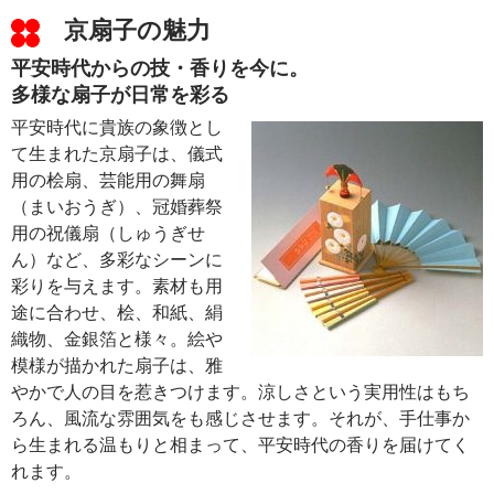
京扇子の魅力
平安時代からの技・香りを今に。
多様な扇子が日常を彩る
平安時代に貴族の象徴とし
て生まれた京扇子は、儀式
用の桧扇、芸能用の舞扇
（まいおうぎ）、冠婚葬祭
用の祝儀扇（しゅうぎせ
ん）など、多彩なシーンに
彩りを与えます。素材も用
途に合わせ、桧、和紙、絹
織物、金銀箔と様々。絵や
模様が描かれた扇子は、雅
やかで人の目を惹きつけます。涼しさという実用性はもち
ろん、風流な雰囲気をも感じさせます。それが、手仕事か
ら生まれる温もりと相まって、平安時代の香りを届けてく
れます。