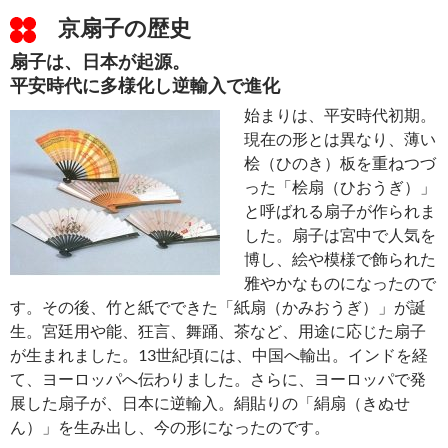
京扇子の歴史
扇子は、日本が起源。
平安時代に多様化し逆輸入で進化
始まりは、平安時代初期。
現在の形とは異なり、薄い
桧（ひのき）板を重ねつづ
った「桧扇（ひおうぎ）」
と呼ばれる扇子が作られま
した。扇子は宮中で人気を
博し、絵や模様で飾られた
雅やかなものになったので
す。その後、竹と紙でできた「紙扇（かみおうぎ）」が誕
生。宮廷用や能、狂言、舞踊、茶など、用途に応じた扇子
が生まれました。13世紀頃には、中国へ輸出。インドを経
て、ヨーロッパへ伝わりました。さらに、ヨーロッパで発
展した扇子が、日本に逆輸入。絹貼りの「絹扇（きぬせ
ん）」を生み出し、今の形になったのです。