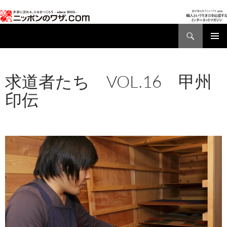
検
索
コ
メインメ
ン
ニュー
テ
求道者たち VOL.16 甲州
ン
ツ
印伝
へ
ス
2017年1月16日
960 × 680
求道者たち VOL.16
キ
甲州印傳
2013/4/8
ッ
プ