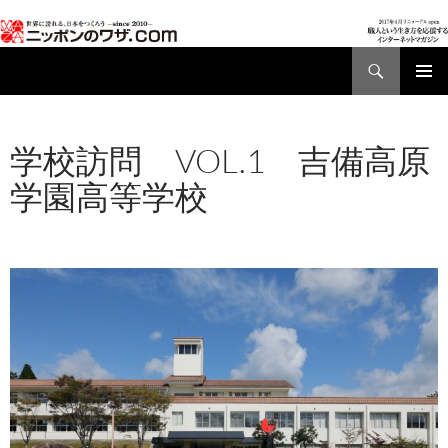
検
索
コ
メインメ
ン
ニュー
テ
学校訪問 VOL.1 吉備高原
ン
ツ
学園高等学校
へ
ス
2017年1月12日
960 × 680
学校訪問 VOL.1
キ
吉備高原学園高等学校
2011/11/22
ッ
プ