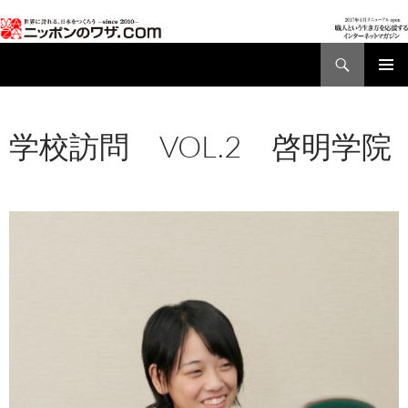
検
索
コ
メインメ
ン
ニュー
テ
学校訪問 VOL.2 啓明学院
ン
ツ
2017年1月12日
477 × 676
学校訪問 VOL.2
へ
啓明学院
2011/11/22
ス
キ
ッ
プ