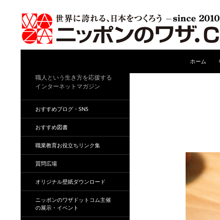
コンテンツ
検
ホーム
索
職人という生き方を応援する
インターネットマガジン
おすすめブログ・SNS
おすすめ図書
職業教育お役立ちリンク集
質問広場
オリジナル壁紙ダウンロード
ニッポンのワザドットコム主催
の展示・イベント