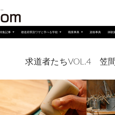
へスキップ
特集記事
都道府県別ワザと学べる学校
職業事典
資格事典
体験
求道者たちVOL.4 笠
2017年1月12日
960 × 680
求道者たち VOL.4
笠間焼
2010/8/5