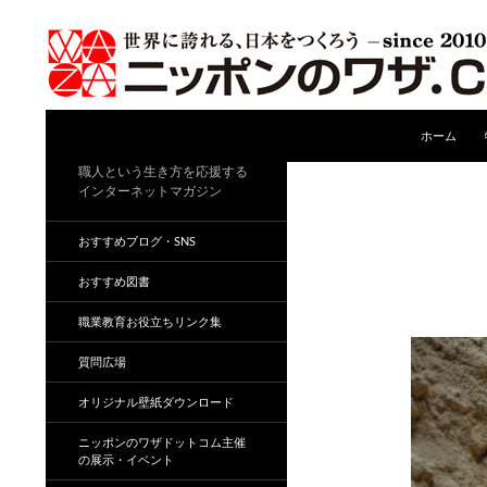
コンテンツ
検
ホーム
索
職人という生き方を応援する
インターネットマガジン
おすすめブログ・SNS
おすすめ図書
職業教育お役立ちリンク集
質問広場
オリジナル壁紙ダウンロード
ニッポンのワザドットコム主催
の展示・イベント