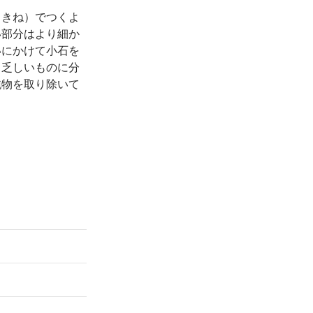
（きね）でつくよ
い部分はより細か
いにかけて小石を
と乏しいものに分
純物を取り除いて