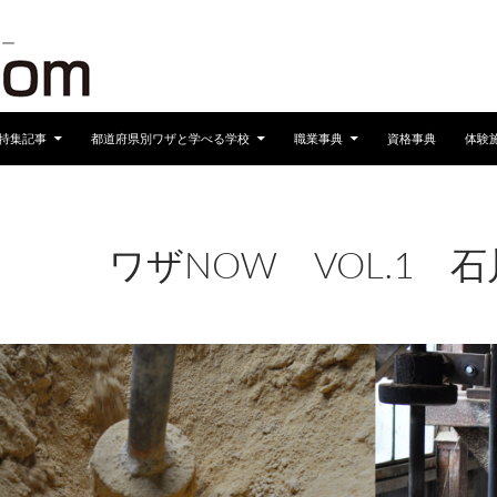
へスキップ
特集記事
都道府県別ワザと学べる学校
職業事典
資格事典
体験
ワザNOW VOL.1 
2017年1月12日
960 × 680
ワザNOW VOL.1
石川県
2010/9/3