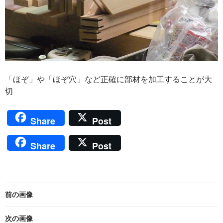
「ほぞ」や「ほぞ穴」など正確に部材を加工することが大
切
Share
Post
Share
Post
前の画像
次の画像