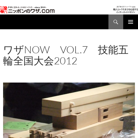
検
索
コ
メインメ
ン
ニュー
テ
ワザNOW VOL.7 技能五
ン
ツ
輪全国大会2012
へ
ス
2017年1月12日
960 × 680
ワザNOW VOL.8
キ
技能五輪全国大会2012
2012/12/28
ッ
プ