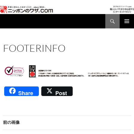
検
索
コ
メインメ
ン
ニュー
テ
FOOTERINFO
ン
ツ
2016年12月16日
652 × 72
FOOTERINFO
へ
ス
キ
ッ
プ
Share
Post
前の画像