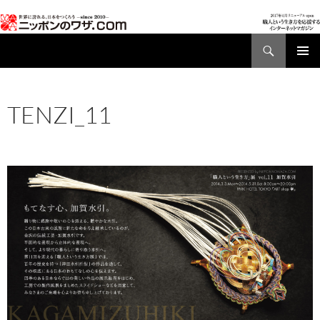
検
索
コ
メインメ
ン
ニュー
テ
TENZI_11
ン
ツ
2017年7月25日
666 × 340
ニッポンのワザドットコム主催の
へ
展示・イベント
ス
キ
ッ
プ