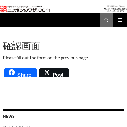
検
索
コ
メインメ
ン
ニュー
テ
確認画面
ン
ツ
へ
Please fill out the form on the previous page.
ス
キ
ッ
Share
Post
プ
NEWS