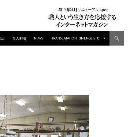
施設
名人劇場
NEWS
TRANSLATATION（IN ENGLISH）