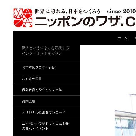
コンテンツ
検
ホーム
索
職人という生き方を応援する
インターネットマガジン
おすすめブログ・SNS
おすすめ図書
職業教育お役立ちリンク集
質問広場
オリジナル壁紙ダウンロード
ニッポンのワザドットコム主催
の展示・イベント