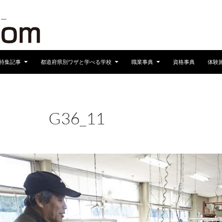
へスキップ
特集記事
都道府県別ワザと学べる学校
職業事典
資格事典
体験
G36_11
2019年2月28日
960 × 680
求道者たち VOL.36
備前焼～前編
2019/3/1