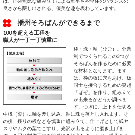
は、正確無比な組み立てによる堅牢さや全体のバランスの
良さから醸し出される、優美な趣を表わしています。
播州そろばんができるまで
100を超える工程を
職人が一丁一丁慎重に
枠・珠・軸（ひご）。分業
制でつくられるこの3つが
そろばんを作るために必要
な材料となります。まず
は、枠の板に穴をあけ、板
同士を接合するための突起
「ほぞ」を作り、組み立て
が出来るかどうか調べま
す。つぎに、上下を仕切る
中桟（梁）に軸を差し込み、軸に珠を落とし入れます。そ
の後、残りの板などを慎重に組み立て、仕上げとして紙ヤ
スリやムクの葉でこすり、光沢が出るように磨き上げま