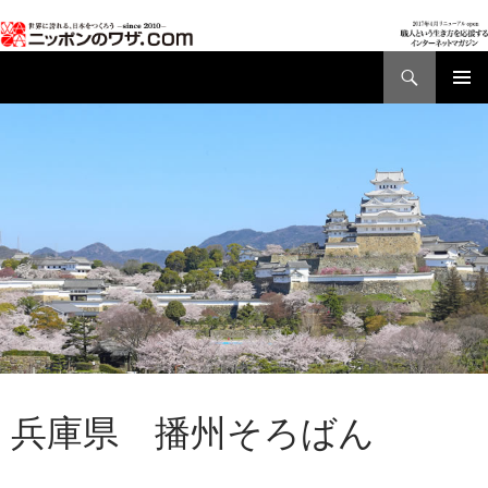
検
索
コ
メインメ
ン
ニュー
テ
ン
ツ
へ
ス
キ
ッ
プ
AD01
,
都道府県別ワザ
兵庫県 播州そろばん
2017年3月31日