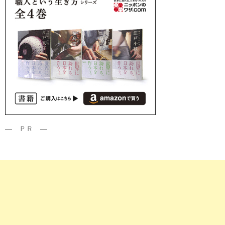
― ＰＲ ―