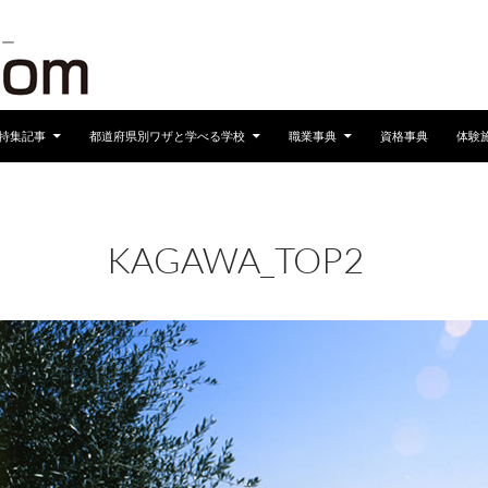
へスキップ
特集記事
都道府県別ワザと学べる学校
職業事典
資格事典
体験
KAGAWA_TOP2
2017年3月22日
672 × 372
都道府県別ワザ