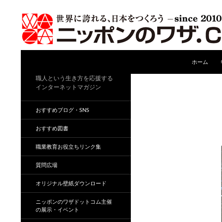
コンテンツ
検
ホーム
索
職人という生き方を応援する
インターネットマガジン
おすすめブログ・SNS
おすすめ図書
職業教育お役立ちリンク集
質問広場
オリジナル壁紙ダウンロード
ニッポンのワザドットコム主催
の展示・イベント