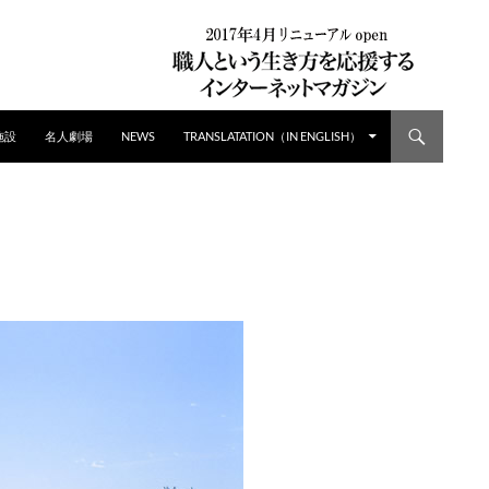
施設
名人劇場
NEWS
TRANSLATATION（IN ENGLISH）