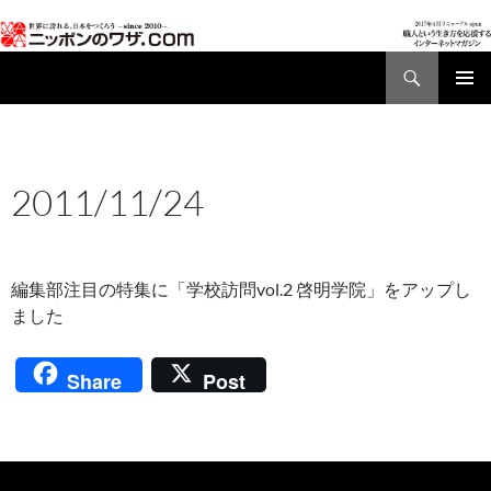
検
索
コ
メインメ
ン
ニュー
テ
ン
AD01
,
NEWS
ツ
2011/11/24
へ
2011年11月24日
ス
キ
ッ
編集部注目の特集に「学校訪問vol.2 啓明学院」をアップし
プ
ました
Share
Post