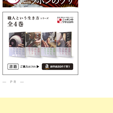
― ＰＲ ―