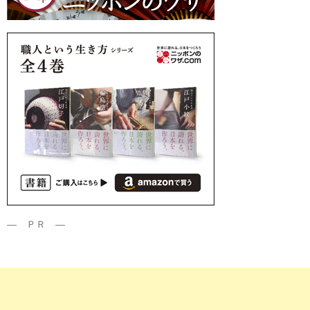
― ＰＲ ―