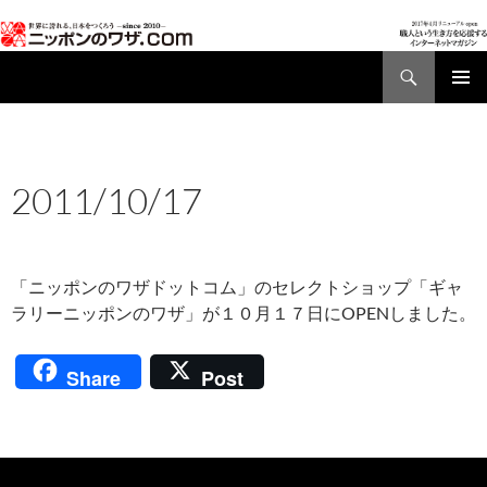
検
索
コ
メインメ
ン
ニュー
テ
ン
AD01
,
NEWS
ツ
2011/10/17
へ
2011年10月17日
ス
キ
ッ
「ニッポンのワザドットコム」のセレクトショップ「ギャ
プ
ラリーニッポンのワザ」が１０月１７日にOPENしました。
Share
Post