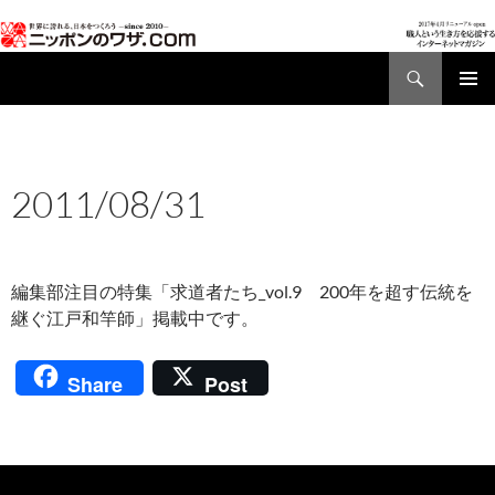
検
索
コ
メインメ
ン
ニュー
テ
ン
AD01
,
NEWS
ツ
2011/08/31
へ
2011年8月31日
ス
キ
ッ
編集部注目の特集「求道者たち_vol.9 200年を超す伝統を
プ
継ぐ江戸和竿師」掲載中です。
Share
Post