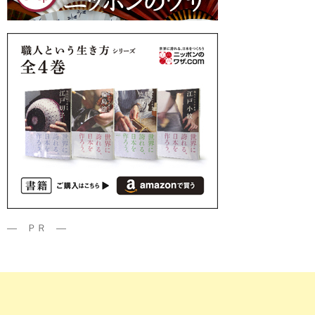
― ＰＲ ―