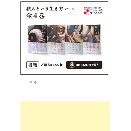
― ＰＲ ―