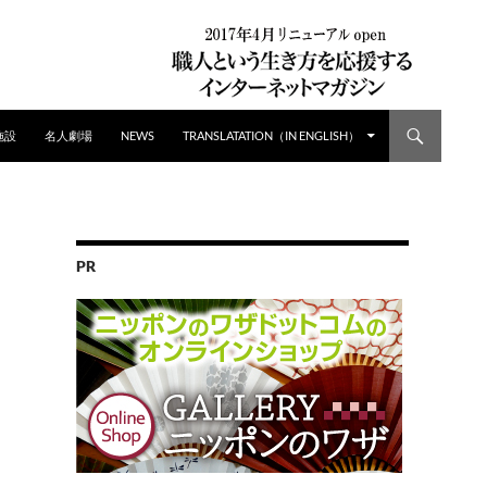
施設
名人劇場
NEWS
TRANSLATATION（IN ENGLISH）
PR