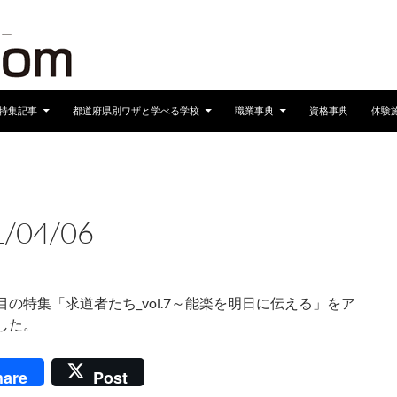
へスキップ
特集記事
都道府県別ワザと学べる学校
職業事典
資格事典
体験
S
1/04/06
0月6日
目の特集「求道者たち_vol.7～能楽を明日に伝える」をア
した。
hare
Post