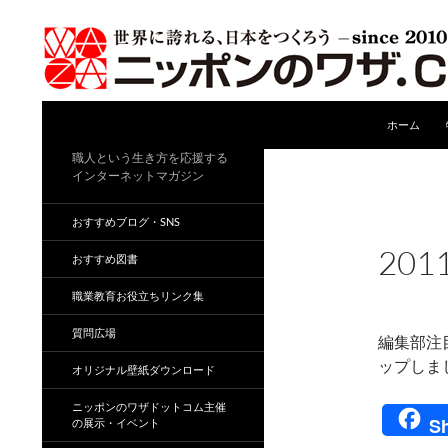
コンテンツ
検
ホーム
索
職人という生き方を応援する
インターネットマガジン
おすすめブログ・SNS
AD01
,
NEW
201
おすすめ図書
2011年1
職業教育お役立ちリンク集
質問広場
編集部注
ップしま
オリジナル壁紙ダウンロード
ニッポンのワザドットコム主催
S
の展示・イベント