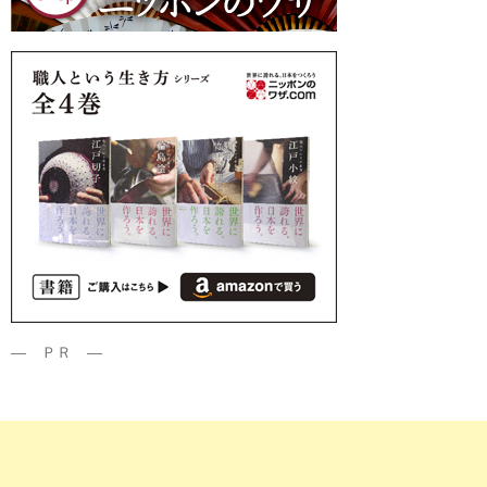
― ＰＲ ―