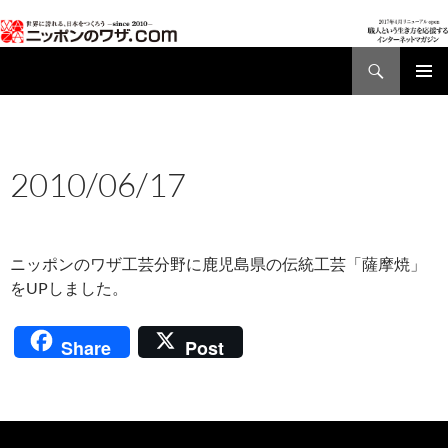
検
索
コ
メインメ
ン
ニュー
テ
ン
AD01
,
NEWS
ツ
2010/06/17
へ
2010年6月17日
ス
キ
ッ
ニッポンのワザ工芸分野に鹿児島県の伝統工芸「薩摩焼」
プ
をUPしました。
Share
Post